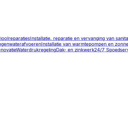
ioolreparaties
Installatie, reparatie en vervanging van sanit
 regenwaterafvoeren
Installatie van warmtepompen en zonne
novatie
Waterdrukregeling
Dak- en zinkwerk
24/7 Spoedser