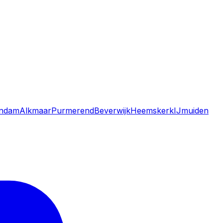
andam
Alkmaar
Purmerend
Beverwijk
Heemskerk
IJmuiden