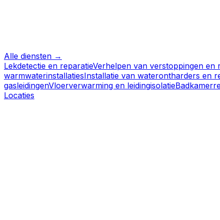
Alle diensten →
Lekdetectie en reparatie
Verhelpen van verstoppingen en r
warmwaterinstallaties
Installatie van waterontharders en
gasleidingen
Vloerverwarming en leidingisolatie
Badkamerre
Locaties