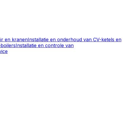
air en kranen
Installatie en onderhoud van CV-ketels en
boilers
Installatie en controle van
vice