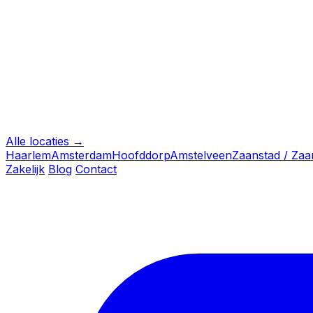
Alle locaties →
Haarlem
Amsterdam
Hoofddorp
Amstelveen
Zaanstad / Za
Zakelijk
Blog
Contact