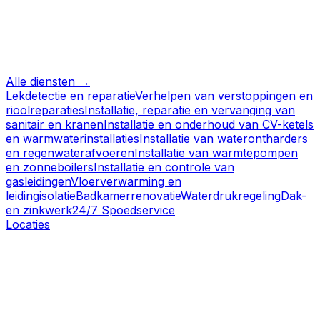
Alle diensten →
Lekdetectie en reparatie
Verhelpen van verstoppingen en
rioolreparaties
Installatie, reparatie en vervanging van
sanitair en kranen
Installatie en onderhoud van CV-ketels
en warmwaterinstallaties
Installatie van waterontharders
en regenwaterafvoeren
Installatie van warmtepompen
en zonneboilers
Installatie en controle van
gasleidingen
Vloerverwarming en
leidingisolatie
Badkamerrenovatie
Waterdrukregeling
Dak-
en zinkwerk
24/7 Spoedservice
Locaties