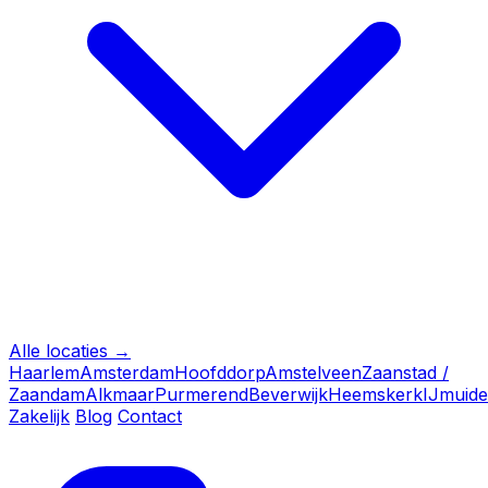
Alle locaties →
Haarlem
Amsterdam
Hoofddorp
Amstelveen
Zaanstad /
Zaandam
Alkmaar
Purmerend
Beverwijk
Heemskerk
IJmuid
Zakelijk
Blog
Contact