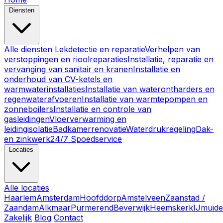
Diensten
Alle diensten
Lekdetectie en reparatie
Verhelpen van
verstoppingen en rioolreparaties
Installatie, reparatie en
vervanging van sanitair en kranen
Installatie en
onderhoud van CV-ketels en
warmwaterinstallaties
Installatie van waterontharders en
regenwaterafvoeren
Installatie van warmtepompen en
zonneboilers
Installatie en controle van
gasleidingen
Vloerverwarming en
leidingisolatie
Badkamerrenovatie
Waterdrukregeling
Dak-
en zinkwerk
24/7 Spoedservice
Locaties
Alle locaties
Haarlem
Amsterdam
Hoofddorp
Amstelveen
Zaanstad /
Zaandam
Alkmaar
Purmerend
Beverwijk
Heemskerk
IJmuid
Zakelijk
Blog
Contact