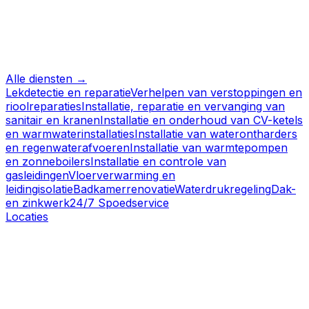
Alle diensten →
Lekdetectie en reparatie
Verhelpen van verstoppingen en
rioolreparaties
Installatie, reparatie en vervanging van
sanitair en kranen
Installatie en onderhoud van CV-ketels
en warmwaterinstallaties
Installatie van waterontharders
en regenwaterafvoeren
Installatie van warmtepompen
en zonneboilers
Installatie en controle van
gasleidingen
Vloerverwarming en
leidingisolatie
Badkamerrenovatie
Waterdrukregeling
Dak-
en zinkwerk
24/7 Spoedservice
Locaties