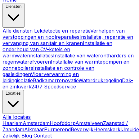
Diensten
Alle diensten
Lekdetectie en reparatie
Verhelpen van
verstoppingen en rioolreparaties
Installatie, reparatie en
vervanging van sanitair en kranen
Installatie en
onderhoud van CV-ketels en
warmwaterinstallaties
Installatie van waterontharders en
regenwaterafvoeren
Installatie van warmtepompen en
zonneboilers
Installatie en controle van
gasleidingen
Vloerverwarming en
leidingisolatie
Badkamerrenovatie
Waterdrukregeling
Dak-
en zinkwerk
24/7 Spoedservice
Locaties
Alle locaties
Haarlem
Amsterdam
Hoofddorp
Amstelveen
Zaanstad /
Zaandam
Alkmaar
Purmerend
Beverwijk
Heemskerk
IJmuid
Zakelijk
Blog
Contact