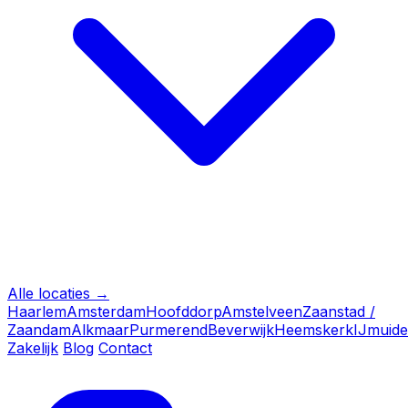
Alle locaties →
Haarlem
Amsterdam
Hoofddorp
Amstelveen
Zaanstad /
Zaandam
Alkmaar
Purmerend
Beverwijk
Heemskerk
IJmuid
Zakelijk
Blog
Contact