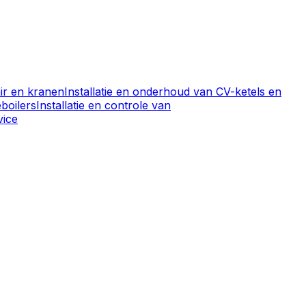
air en kranen
Installatie en onderhoud van CV-ketels en
boilers
Installatie en controle van
vice