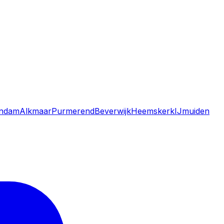
andam
Alkmaar
Purmerend
Beverwijk
Heemskerk
IJmuiden