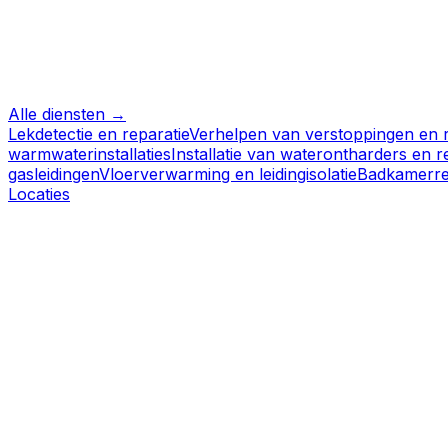
Alle diensten →
Lekdetectie en reparatie
Verhelpen van verstoppingen en r
warmwaterinstallaties
Installatie van waterontharders en
gasleidingen
Vloerverwarming en leidingisolatie
Badkamerre
Locaties