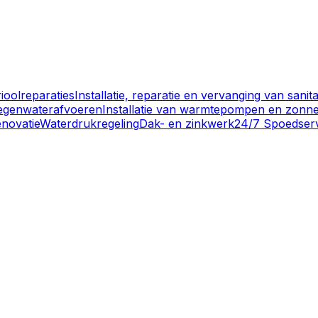
ioolreparaties
Installatie, reparatie en vervanging van sanit
 regenwaterafvoeren
Installatie van warmtepompen en zonne
novatie
Waterdrukregeling
Dak- en zinkwerk
24/7 Spoedser