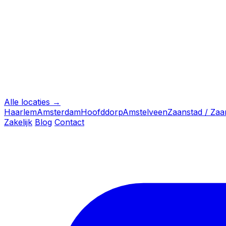
Alle locaties →
Haarlem
Amsterdam
Hoofddorp
Amstelveen
Zaanstad / Za
Zakelijk
Blog
Contact