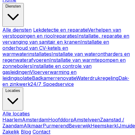
Diensten
Alle diensten
Lekdetectie en reparatie
Verhelpen van
verstoppingen en rioolreparaties
Installatie, reparatie en
vervanging van sanitair en kranen
Installatie en
onderhoud van CV-ketels en
warmwaterinstallaties
Installatie van waterontharders en
regenwaterafvoeren
Installatie van warmtepompen en
zonneboilers
Installatie en controle van
gasleidingen
Vloerverwarming en
leidingisolatie
Badkamerrenovatie
Waterdrukregeling
Dak-
en zinkwerk
24/7 Spoedservice
Locaties
Alle locaties
Haarlem
Amsterdam
Hoofddorp
Amstelveen
Zaanstad /
Zaandam
Alkmaar
Purmerend
Beverwijk
Heemskerk
IJmuid
Zakelijk
Blog
Contact