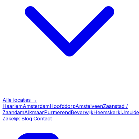
Alle locaties →
Haarlem
Amsterdam
Hoofddorp
Amstelveen
Zaanstad /
Zaandam
Alkmaar
Purmerend
Beverwijk
Heemskerk
IJmuid
Zakelijk
Blog
Contact