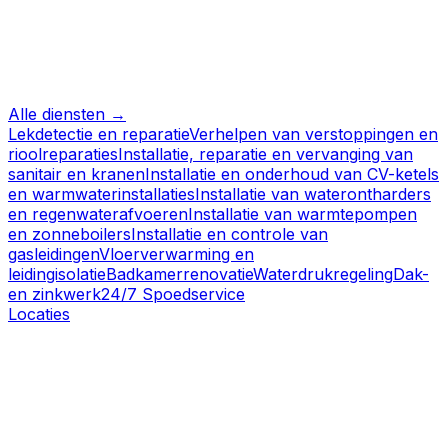
Alle diensten →
Lekdetectie en reparatie
Verhelpen van verstoppingen en
rioolreparaties
Installatie, reparatie en vervanging van
sanitair en kranen
Installatie en onderhoud van CV-ketels
en warmwaterinstallaties
Installatie van waterontharders
en regenwaterafvoeren
Installatie van warmtepompen
en zonneboilers
Installatie en controle van
gasleidingen
Vloerverwarming en
leidingisolatie
Badkamerrenovatie
Waterdrukregeling
Dak-
en zinkwerk
24/7 Spoedservice
Locaties