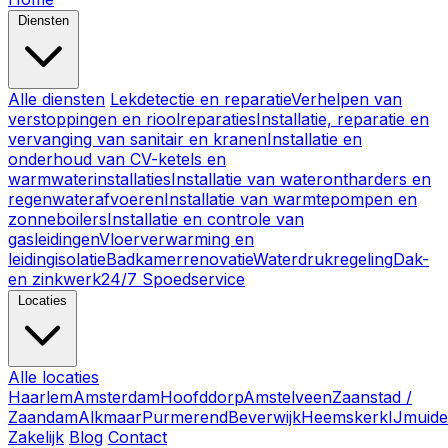
Diensten
Alle diensten
Lekdetectie en reparatie
Verhelpen van
verstoppingen en rioolreparaties
Installatie, reparatie en
vervanging van sanitair en kranen
Installatie en
onderhoud van CV-ketels en
warmwaterinstallaties
Installatie van waterontharders en
regenwaterafvoeren
Installatie van warmtepompen en
zonneboilers
Installatie en controle van
gasleidingen
Vloerverwarming en
leidingisolatie
Badkamerrenovatie
Waterdrukregeling
Dak-
en zinkwerk
24/7 Spoedservice
Locaties
Alle locaties
Haarlem
Amsterdam
Hoofddorp
Amstelveen
Zaanstad /
Zaandam
Alkmaar
Purmerend
Beverwijk
Heemskerk
IJmuid
Zakelijk
Blog
Contact