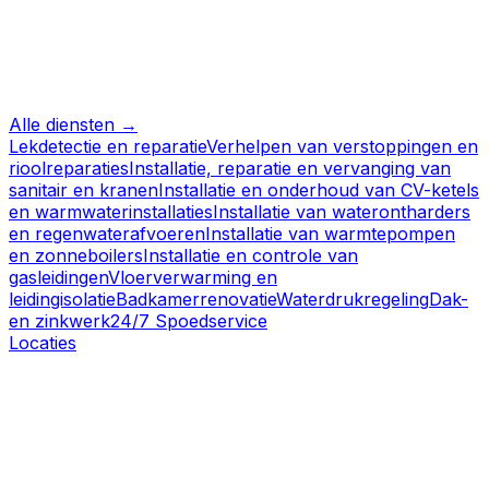
Alle diensten →
Lekdetectie en reparatie
Verhelpen van verstoppingen en
rioolreparaties
Installatie, reparatie en vervanging van
sanitair en kranen
Installatie en onderhoud van CV-ketels
en warmwaterinstallaties
Installatie van waterontharders
en regenwaterafvoeren
Installatie van warmtepompen
en zonneboilers
Installatie en controle van
gasleidingen
Vloerverwarming en
leidingisolatie
Badkamerrenovatie
Waterdrukregeling
Dak-
en zinkwerk
24/7 Spoedservice
Locaties