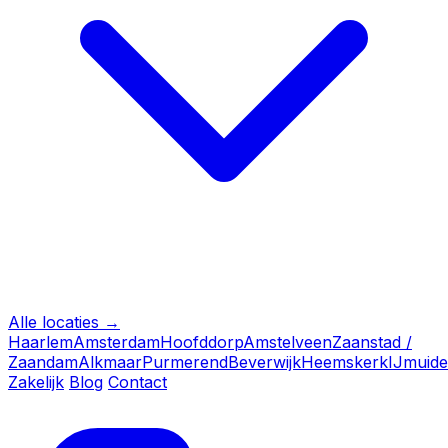
Alle locaties →
Haarlem
Amsterdam
Hoofddorp
Amstelveen
Zaanstad /
Zaandam
Alkmaar
Purmerend
Beverwijk
Heemskerk
IJmuid
Zakelijk
Blog
Contact