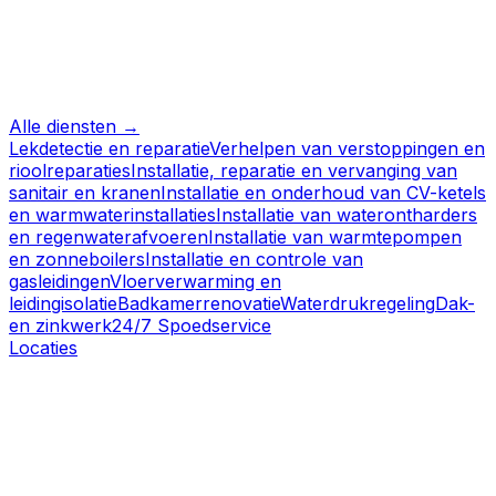
Alle diensten →
Lekdetectie en reparatie
Verhelpen van verstoppingen en
rioolreparaties
Installatie, reparatie en vervanging van
sanitair en kranen
Installatie en onderhoud van CV-ketels
en warmwaterinstallaties
Installatie van waterontharders
en regenwaterafvoeren
Installatie van warmtepompen
en zonneboilers
Installatie en controle van
gasleidingen
Vloerverwarming en
leidingisolatie
Badkamerrenovatie
Waterdrukregeling
Dak-
en zinkwerk
24/7 Spoedservice
Locaties