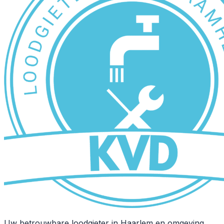
Uw betrouwbare loodgieter in Haarlem en omgeving.