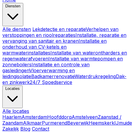
Diensten
Alle diensten
Lekdetectie en reparatie
Verhelpen van
verstoppingen en rioolreparaties
Installatie, reparatie en
vervanging van sanitair en kranen
Installatie en
onderhoud van CV-ketels en
warmwaterinstallaties
Installatie van waterontharders en
regenwaterafvoeren
Installatie van warmtepompen en
zonneboilers
Installatie en controle van
gasleidingen
Vloerverwarming en
leidingisolatie
Badkamerrenovatie
Waterdrukregeling
Dak-
en zinkwerk
24/7 Spoedservice
Locaties
Alle locaties
Haarlem
Amsterdam
Hoofddorp
Amstelveen
Zaanstad /
Zaandam
Alkmaar
Purmerend
Beverwijk
Heemskerk
IJmuid
Zakelijk
Blog
Contact