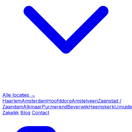
Alle locaties →
Haarlem
Amsterdam
Hoofddorp
Amstelveen
Zaanstad /
Zaandam
Alkmaar
Purmerend
Beverwijk
Heemskerk
IJmuid
Zakelijk
Blog
Contact